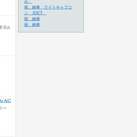
ル
祝 納車 ライトキャブコ
ン JOCT
祝 納車
祝 納車
変更済み
】
 A/C
ーラー