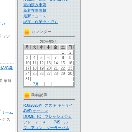
売約済み車両
新着在庫情報
最新ニュース
現在・作業中・です
オカ
カレンダー
D ミツ
2026年8月
月
火
水
木
金
土
日
1
2
3
4
5
6
7
8
9
10
11
12
13
14
15
16
用A/C発
17
18
19
20
21
22
23
24
25
26
27
28
29
30
31
防災 家庭
« 7月
新着記事
R.8(2026)年 スズキ キャリイ
4WD オートマ
スプリーム
DOMETIC フレッシュジェ
ック ス
ツト ７ ＋ 745 ルー
フエアコン ソーラーパネ