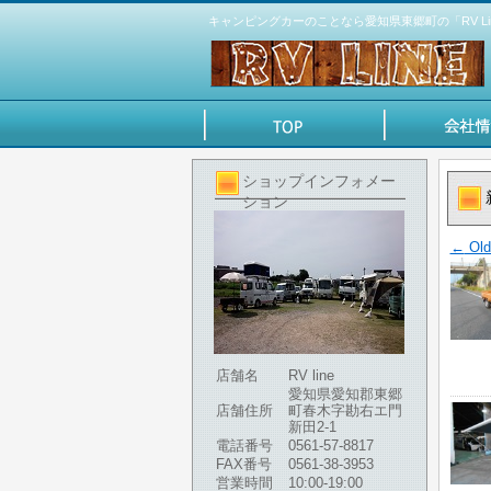
キャンピングカーのことなら愛知県東郷町の「RV Li
ショップインフォメー
ション
←
Old
店舗名
RV line
愛知県愛知郡東郷
店舗住所
町春木字勘右エ門
新田2-1
電話番号
0561-57-8817
FAX番号
0561-38-3953
営業時間
10:00-19:00