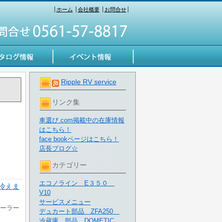
ホーム
会社概要
お問合せ
Ripple RV service
リンク集
車選び.com掲載中の在庫情報
はこちら！
式】
face bookページはこちら！
店長ブログ☆
カテゴリー
エコノライン E３５０
 冷えま
V10
サービスメニュー
クーラー
デュカート部品 ZFA250
冷蔵庫 部品 DOMETIC