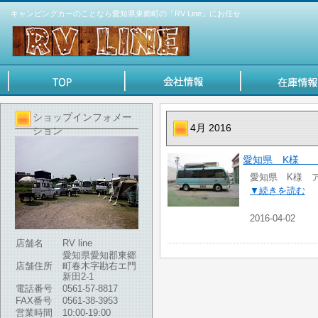
キャンピングカーのことなら愛知県東郷町の「RV Line」にお任せ
ショップインフォメー
4月 2016
ション
愛知県 K様 
愛知県 K様 
▼続きを読む
2016-04-02
店舗名
RV line
愛知県愛知郡東郷
店舗住所
町春木字勘右エ門
新田2-1
電話番号
0561-57-8817
FAX番号
0561-38-3953
営業時間
10:00-19:00