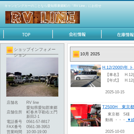
キャンピングカーのことなら愛知県東郷町の「RV Line」にお任せ
ショップインフォメー
10月 2025
ション
H.12(2000
【車名】 H.12
【年式】 H.12
2025-10-15
店舗名
RV line
T2500H 東
愛知県愛知郡東郷
店舗住所
町春木字勘右エ門
東京都 S様 
新田2-1
動画 ・・・
▼
電話番号
0561-57-8817
FAX番号
0561-38-3953
2025-10-03
営業時間
10:00-19:00