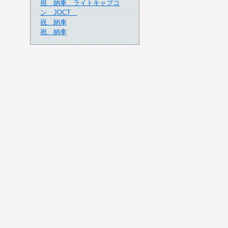
祝 納車 ライトキャブコ
ン JOCT
祝 納車
祝 納車