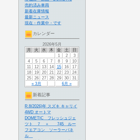
売約済み車両
新着在庫情報
最新ニュース
現在・作業中・です
カレンダー
2026年5月
月
火
水
木
金
土
日
1
2
3
4
5
6
7
8
9
10
11
12
13
14
15
16
17
18
19
20
21
22
23
24
25
26
27
28
29
30
31
« 3月
6月 »
新着記事
R.8(2026)年 スズキ キャリイ
4WD オートマ
DOMETIC フレッシュジェ
ツト ７ ＋ 745 ルー
フエアコン ソーラーパネ
ル