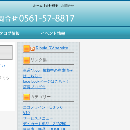
ホーム
会社概要
お問合せ
Ripple RV service
リンク集
オカ
車選び.com掲載中の在庫情報
はこちら！
D ミツ
face bookページはこちら！
店長ブログ☆
カテゴリー
エコノライン E３５０
V10
サービスメニュー
デュカート部品 ZFA250
冷蔵庫 部品 DOMETIC