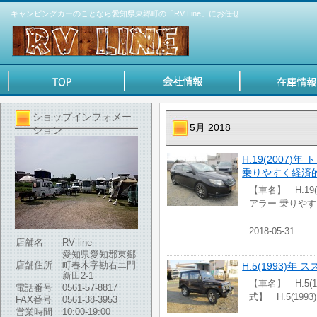
キャンピングカーのことなら愛知県東郷町の「RV Line」にお任せ
ショップインフォメー
5月 2018
ション
H.19(2007)
乗りやすく経済
【車名】 H.19
アラー 乗りや
2018-05-31
店舗名
RV line
愛知県愛知郡東郷
店舗住所
町春木字勘右エ門
H.5(1993)
新田2-1
【車名】 H.5(
電話番号
0561-57-8817
式】 H.5(199
FAX番号
0561-38-3953
営業時間
10:00-19:00