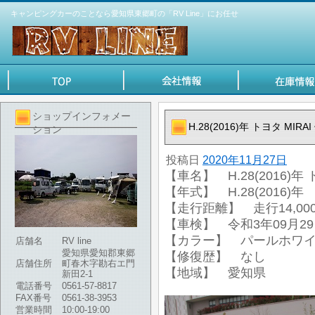
キャンピングカーのことなら愛知県東郷町の「RV Line」にお任せ
ショップインフォメー
H.28(2016)年 トヨタ MIR
ション
投稿日
2020年11月27日
【車名】 H.28(2016)年
【年式】 H.28(2016)年
【走行距離】 走行14,000
【車検】 令和3年09月2
【カラー】 パールホワ
店舗名
RV line
愛知県愛知郡東郷
【修復歴】 なし
店舗住所
町春木字勘右エ門
【地域】 愛知県
新田2-1
電話番号
0561-57-8817
FAX番号
0561-38-3953
営業時間
10:00-19:00