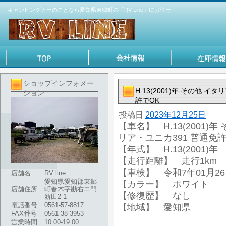
キャンピングカーのことなら愛知県東郷町の「RV Line」にお任せ
ショップインフォメー
H.13(2001)年 その他 
ション
許でOK
投稿日
2023年12月25日
【車名】 H.13(2001)
リア・ユニカ391 普通免許
【年式】 H.13(2001)年
【走行距離】 走行1km
【車検】 令和7年01月2
店舗名
RV line
愛知県愛知郡東郷
【カラー】 ホワイト
店舗住所
町春木字勘右エ門
【修復歴】 なし
新田2-1
電話番号
0561-57-8817
【地域】 愛知県
FAX番号
0561-38-3953
営業時間
10:00-19:00