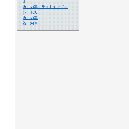
ル
祝 納車 ライトキャブコ
ン JOCT
祝 納車
祝 納車