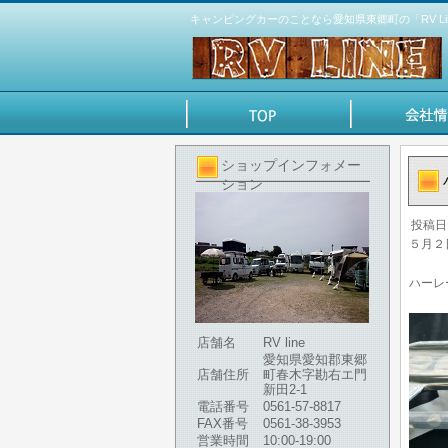
キャンピングカーのことなら愛知県東郷町の「RV Li
ショップインフォメー
ション
投稿日
５月２
ハーレ
店舗名
RV line
愛知県愛知郡東郷
店舗住所
町春木字勘右エ門
新田2-1
電話番号
0561-57-8817
FAX番号
0561-38-3953
営業時間
10:00-19:00