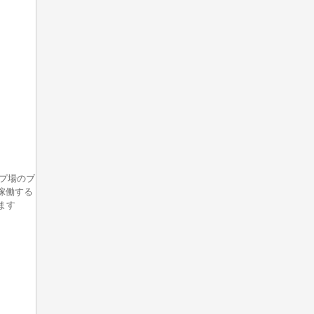
ンプ場のブ
稼働する
ます