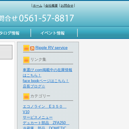
ホーム
会社概要
お問合せ
Ripple RV service
リンク集
車選び.com掲載中の在庫情報
はこちら！
face bookページはこちら！
店長ブログ☆
カテゴリー
エコノライン E３５０
V10
サービスメニュー
デュカート部品 ZFA250
冷蔵庫 部品 DOMETIC