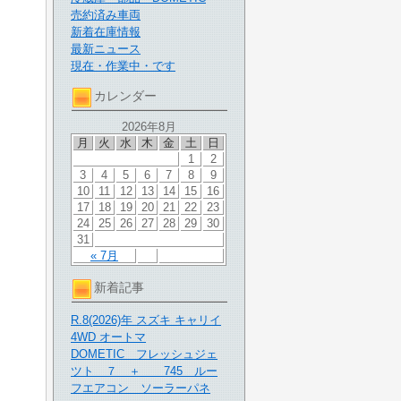
売約済み車両
新着在庫情報
最新ニュース
現在・作業中・です
カレンダー
2026年8月
月
火
水
木
金
土
日
1
2
3
4
5
6
7
8
9
10
11
12
13
14
15
16
17
18
19
20
21
22
23
24
25
26
27
28
29
30
31
« 7月
新着記事
R.8(2026)年 スズキ キャリイ
4WD オートマ
DOMETIC フレッシュジェ
ツト ７ ＋ 745 ルー
フエアコン ソーラーパネ