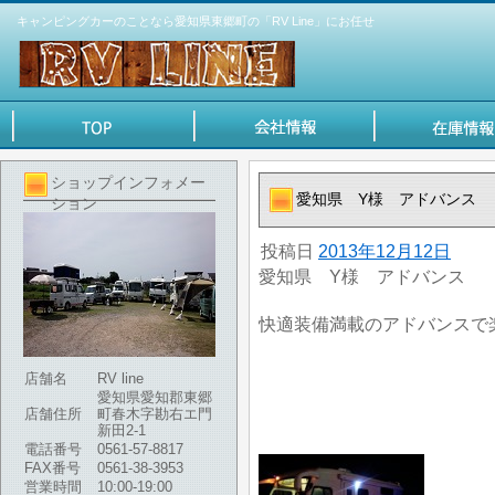
キャンピングカーのことなら愛知県東郷町の「RV Line」にお任せ
ショップインフォメー
愛知県 Y様 アドバンス
ション
投稿日
2013年12月12日
愛知県 Y様 アドバンス
快適装備満載のアドバンスで
店舗名
RV line
愛知県愛知郡東郷
店舗住所
町春木字勘右エ門
新田2-1
電話番号
0561-57-8817
FAX番号
0561-38-3953
営業時間
10:00-19:00