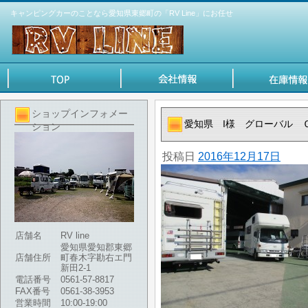
キャンピングカーのことなら愛知県東郷町の「RV Line」にお任せ
ショップインフォメー
愛知県 I様 グローバル 
ション
投稿日
2016年12月17日
店舗名
RV line
愛知県愛知郡東郷
店舗住所
町春木字勘右エ門
新田2-1
電話番号
0561-57-8817
FAX番号
0561-38-3953
営業時間
10:00-19:00