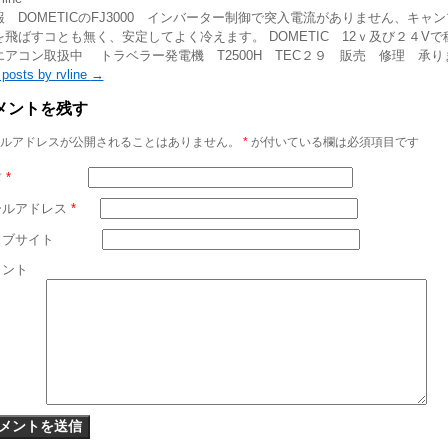
 DOMETICのFJ3000 インバーター制御で突入電流がありません、キャ
飛ばすコとも無く、安定してよく冷えます。 DOMETIC 12ｖ及び２４Vで
エアコン取扱中 トラベラー発電機 T2500H TEC２９ 販売 修理 承り
 posts by rvline
→
メントを残す
ルアドレスが公開されることはありません。
*
が付いている欄は必須項目です
前
*
ールアドレス
*
ェブサイト
メント