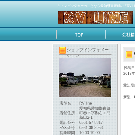
キャンピングカーのことなら愛知県東郷町の「RV Li
ショップインフォメー
ション
投稿日
2018
愛知県
新型 
店舗名
RV line
愛知県愛知郡東郷
店舗住所
町春木字勘右エ門
新田2-1
電話番号
0561-57-8817
FAX番号
0561-38-3953
営業時間
10:00-19:00