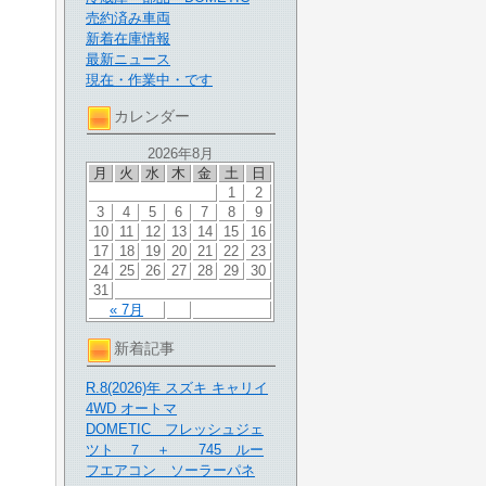
売約済み車両
新着在庫情報
最新ニュース
現在・作業中・です
カレンダー
2026年8月
月
火
水
木
金
土
日
1
2
3
4
5
6
7
8
9
10
11
12
13
14
15
16
17
18
19
20
21
22
23
24
25
26
27
28
29
30
31
« 7月
新着記事
R.8(2026)年 スズキ キャリイ
4WD オートマ
DOMETIC フレッシュジェ
ツト ７ ＋ 745 ルー
フエアコン ソーラーパネ