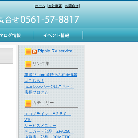
ホーム
会社概要
お問合せ
Ripple RV service
リンク集
車選び.com掲載中の在庫情報
はこちら！
face bookページはこちら！
店長ブログ☆
カテゴリー
エコノライン E３５０
V10
サービスメニュー
デュカート部品 ZFA250
冷蔵庫 部品 DOMETIC