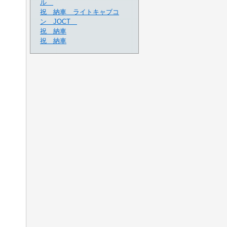
ル
祝 納車 ライトキャブコ
ン JOCT
祝 納車
祝 納車