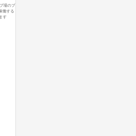
ンプ場のブ
稼働する
ます