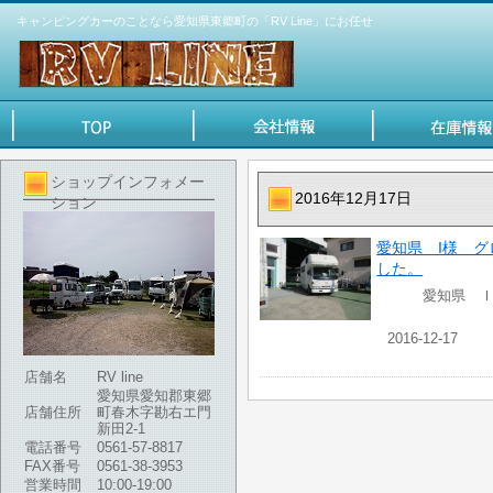
キャンピングカーのことなら愛知県東郷町の「RV Line」にお任せ
ショップインフォメー
2016年12月17日
ション
愛知県 I様 
した。
愛知県 Ｉ様
2016-12-17
店舗名
RV line
愛知県愛知郡東郷
店舗住所
町春木字勘右エ門
新田2-1
電話番号
0561-57-8817
FAX番号
0561-38-3953
営業時間
10:00-19:00