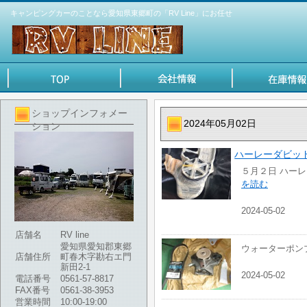
キャンピングカーのことなら愛知県東郷町の「RV Line」にお任せ
ショップインフォメー
2024年05月02日
ション
ハーレーダビッド
５月２日 ハー
を読む
2024-05-02
店舗名
RV line
愛知県愛知郡東郷
ウォーターポ
店舗住所
町春木字勘右エ門
新田2-1
2024-05-02
電話番号
0561-57-8817
FAX番号
0561-38-3953
営業時間
10:00-19:00